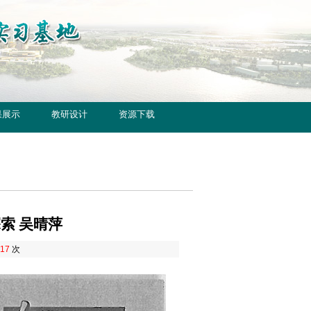
果展示
教研设计
资源下载
索 吴晴萍
17
次