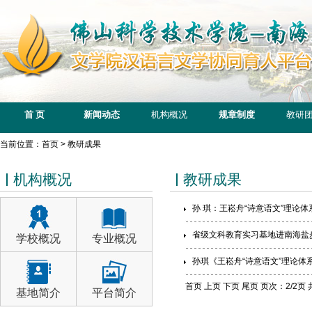
首 页
新闻动态
机构概况
规章制度
教研
当前位置：首页 > 教研成果
机构概况
教研成果
孙 琪：王崧舟“诗意语文”理论
省级文科教育实习基地进南海盐
学校概况
专业概况
孙琪《王崧舟“诗意语文”理论体
首页
上页
下页 尾页 页次：2/2页 
基地简介
平台简介