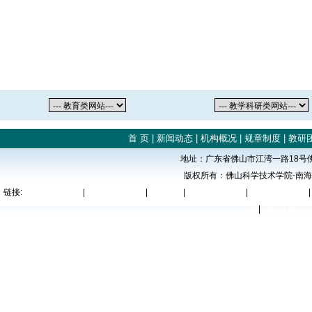
首 页
|
新闻动态
|
机构概况
|
规章制度
|
教研
地址：广东省佛山市江湾一路18号佛山科
版权所有
：
佛山科学技术学院-南
链接:
佛山复印机出租
|
肇庆复印机租赁
|
佛山贷款
|
佛山复印机出租
|
清远复印机出租
屏
|
佛山开锁公